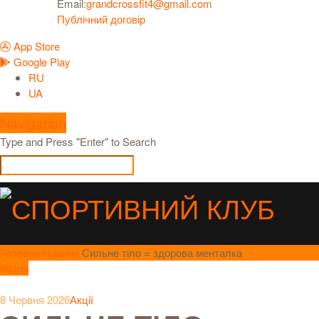
Email:
grandcrossfit4@gmail.com
Публічний договір
App Store
Google Play
RU
UA
Navigation
Type and Press "Enter" to Search
Головна
Новини
Сильне тіло = здорова менталка
08
Jun
8 Червня 2026
Акції