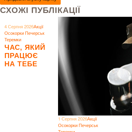
СХОЖІ ПУБЛІКАЦІЇ
4 Серпня 2026
Акції
Осокорки
Печерськ
Теремки
ЧАС, ЯКИЙ
ПРАЦЮЄ
НА ТЕБЕ
1 Серпня 2026
Акції
Осокорки
Печерськ
Теремки