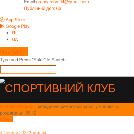
Email:
grandcrossfit4@gmail.com
Публічний договір
App Store
Google Play
RU
UA
Navigation
Type and Press "Enter" to Search
Головна
Новини
Проведення ремонтних робіт у чоловічій
роздягальні 06.12
04
Dec
4 Грудня 2025
Загальні