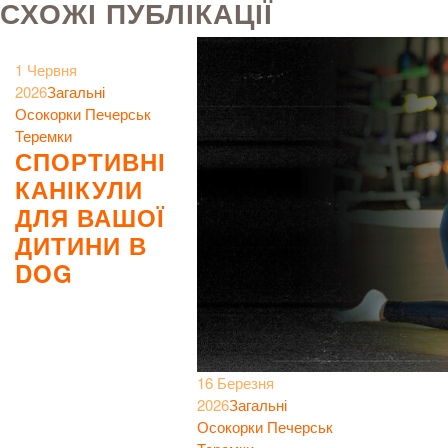
СХОЖІ ПУБЛІКАЦІЇ
1 Червня
2026
Загальні
Осокорки
Печерськ
Теремки
СПОРТИВНІ
КАНІКУЛИ
ДЛЯ ВАШОЇ
ДИТИНИ В
DOG
16 Березня
2026
Загальні
Осокорки
Печерськ