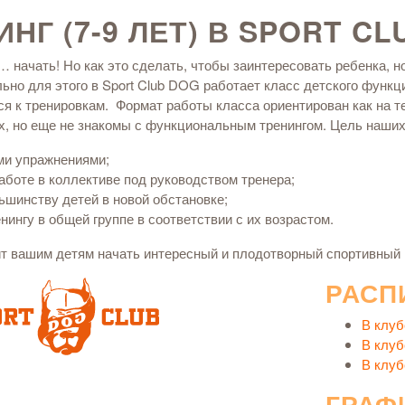
Г (7-9 ЛЕТ) В SPORT CL
 начать! Но как это сделать, чтобы заинтересовать ребенка, но
ьно для этого в Sport Club DOG работает класс детского функци
я к тренировкам. Формат работы класса ориентирован как на те
ах, но еще не знакомы с функциональным тренингом. Цель наших
ми упражнениями;
аботе в коллективе под руководством тренера;
ьшинству детей в новой обстановке;
ингу в общей группе в соответствии с их возрастом.
лит вашим детям начать интересный и плодотворный спортивный 
РАСП
В клуб
В клуб
В клуб
ГРАФ