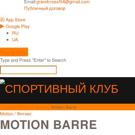
Email:
grandcrossfit4@gmail.com
Публичный договор
App Store
Google Play
RU
UA
Navigation
Type and Press "Enter" to Search
Главная
Motion
/
Фитнес
Motion Barre
Motion
/
Фитнес
MOTION BARRE