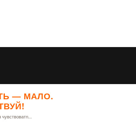
ТЬ — МАЛО.
ТВУЙ!
 чувствоватn...