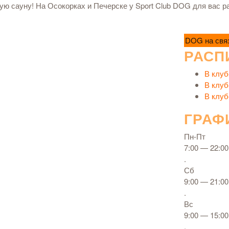
ую сауну! На Осокорках и Печерске у Sport Club DOG для вас р
DOG на свя
РАСП
В клуб
В клуб
В клуб
ГРАФ
Пн-Пт
7:00 — 22:00
.
Сб
9:00 — 21:00
.
Вс
9:00 — 15:00
.