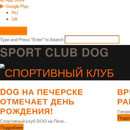
Google Play
RU
UA
Navigation
Type and Press "Enter" to Search
SPORT CLUB DOG
DOG НА ПЕЧЕРСКЕ
ВР
ОТМЕЧАЕТ ДЕНЬ
РА
РОЖДЕНИЯ!
Говоря
Подр
Спортивный клуб DOG на Пече...
Подробнее