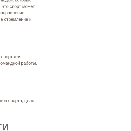
 что спорт может
направление,
ше стремление к
 спорт для
 командной работы,
идов спорта, цель
ГИ