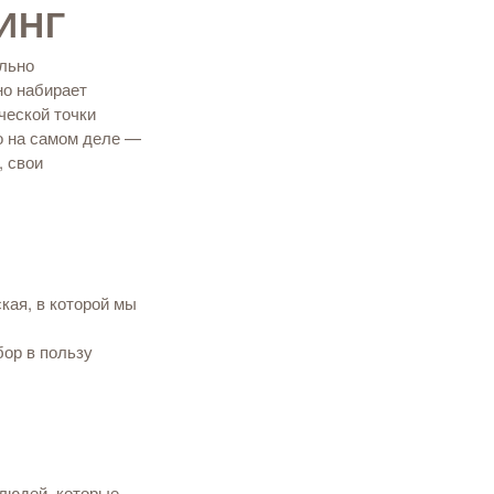
ИНГ
льно
но набирает
ческой точки
о на самом деле —
, свои
кая, в которой мы
ор в пользу
людей, которые