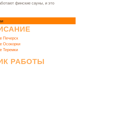
аботают финские сауны, и это
зи
ИСАНИЕ
е Печерск
е Осокорки
е Теремки
ИК РАБОТЫ