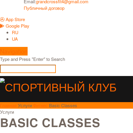
Email:
grandcrossfit4@gmail.com
Публичный договор
App Store
Google Play
RU
UA
Navigation
Type and Press "Enter" to Search
Главная
Услуги
Фитнес
Basic Classes
Услуги
BASIC CLASSES