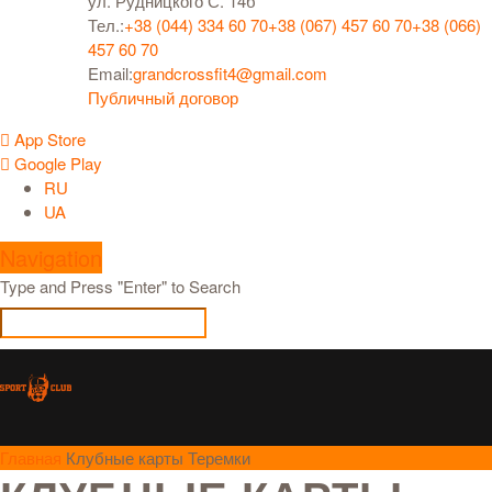
ул. Рудницкого С. 14б
Тел.:
+38 (044) 334 60 70
+38 (067) 457 60 70
+38 (066)
457 60 70
Email:
grandcrossfit4@gmail.com
Публичный договор
App Store
Google Play
RU
UA
Navigation
Type and Press "Enter" to Search
Главная
Клубные карты Теремки