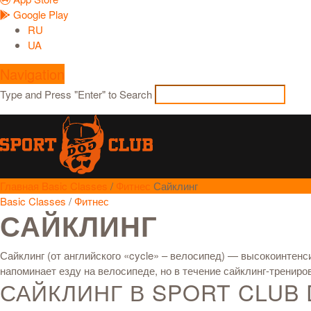
Google Play
RU
UA
Navigation
Type and Press "Enter" to Search
Главная
Basic Classes
/
Фитнес
Сайклинг
Basic Classes
/
Фитнес
САЙКЛИНГ
Сайклинг (от английского «cycle» – велосипед) — высокоинтен
напоминает езду на велосипеде, но в течение сайклинг-трениро
САЙКЛИНГ В SPORT CLUB