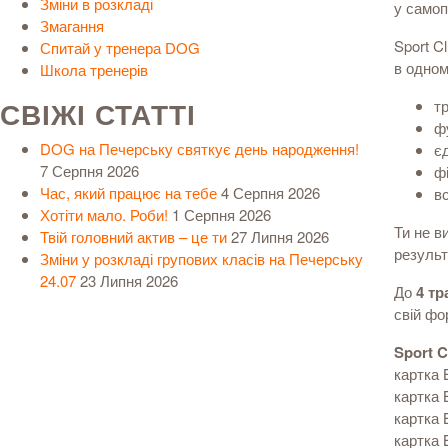
Зміни в розкладі
у самоп
Змагання
Sport C
Спитай у тренера DOG
в одном
Школа тренерів
СВІЖІ СТАТТІ
т
ф
DOG на Печерську святкує день народження!
є
7 Серпня 2026
ф
Час, який працює на тебе
4 Серпня 2026
в
Хотіти мало. Роби!
1 Серпня 2026
Ти не в
Твій головний актив – це ти
27 Липня 2026
результ
Зміни у розкладі групових класів на Печерську
24.07
23 Липня 2026
До
4 тр
свій фо
Sport 
картка 
картка 
картка 
картка 