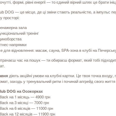
очутті, формі, рівні енергії — то єдиний вірний шлях це брати ініц
lub DOG — це місце, де ці зміни стають реальністю, а імпульс пе
у просторі:
ренажерна зала
ункціональний тренінг
диноборства
ітнес-напрямки
се для відновлення: масаж, сауна, SPA-зона в клубі на Печерськ
итрачаєш час на пошук — ти обираєш формат, який тобі підходи
ат.
авня
діють акційні умови на клубні картки. Це твоя точка входу, 
рмат, заходь у тренувальний ритм і починай апгрейд свого житт
Club DOG на Осокорках
Black на 1 місяць — 4900 грн
Black на 3 місяці — 7000 грн
Black на 6 місяців — 11000 грн
Black на 12 місяців — 11900 грн