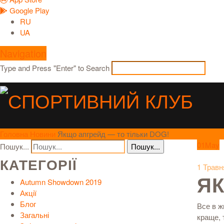
Google Play
RU
UA
Navigation
Type and Press "Enter" to Search
Головна
Новини
Якщо апгрейд — то тільки DOG!
01
May
Пошук...
КАТЕГОРІЇ
1 Травн
ЯК
Autumn Showdown 2019
Акції
Блог
Все в ж
Загальні
краще, 