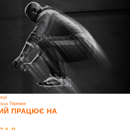
кції
рськ
Теремки
КИЙ ПРАЦЮЄ НА
ЛАД