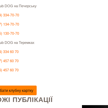
lub DOG на Печерську
4) 334-70-70
7) 134-70-70
5) 130-70-70
Club DOG на Теремках
4) 334 60 70
7) 457 60 70
6) 457 60 70
бати клубну картку
ЖІ ПУБЛІКАЦІЇ