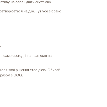
іативу на себе і діяти системно.
ретворюється на дію. Тут усе зібрано
у
ть саме сьогодні та працюєш на
після якої рішення стає дією. Обирай
я разом з DOG.