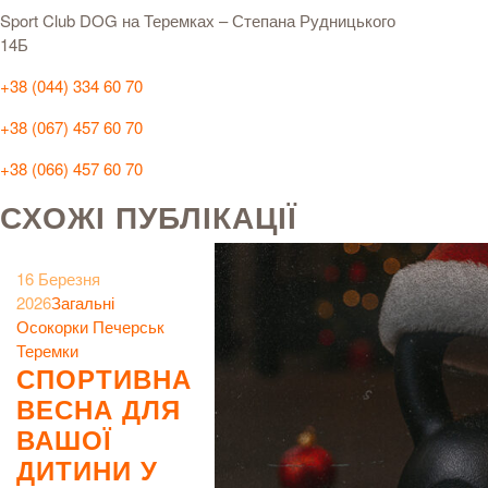
Sport Club DOG на Теремках – Степана Рудницького
14Б
+38 (044) 334 60 70
+38 (067) 457 60 70
+38 (066) 457 60 70
СХОЖІ ПУБЛІКАЦІЇ
16 Березня
2026
Загальні
Осокорки
Печерськ
Теремки
СПОРТИВНА
ВЕСНА ДЛЯ
ВАШОЇ
ДИТИНИ У