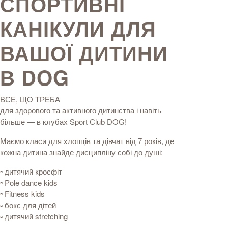
СПОРТИВНІ
КАНІКУЛИ ДЛЯ
ВАШОЇ ДИТИНИ
В DOG
ВСЕ, ЩО ТРЕБА
для здорового та активного дитинства і навіть
більше — в клубах Sport Club DOG!
Маємо класи для хлопців та дівчат від 7 років, де
кожна дитина знайде дисципліну собі до душі:
▫️ дитячий кросфіт
▫️ Pole dance kids
▫️ Fitness kids
▫️ бокс для дітей
▫️ дитячий stretching