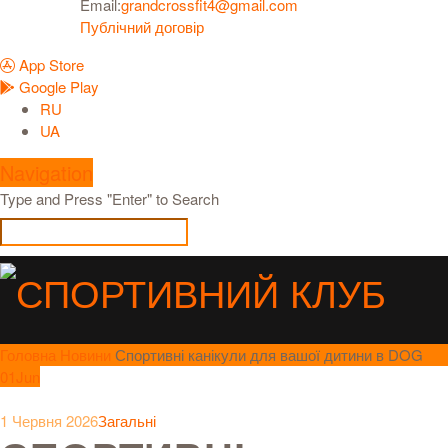
Email:
grandcrossfit4@gmail.com
Публічний договір
App Store
Google Play
RU
UA
Navigation
Type and Press "Enter" to Search
Головна
Новини
Спортивні канікули для вашої дитини в DOG
01
Jun
1 Червня 2026
Загальні