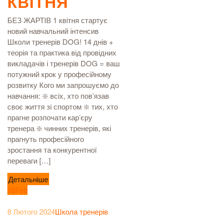
КВІТНЯ
БЕЗ ЖАРТІВ 1 квітня стартує
новий навчальний інтенсив
Школи тренерів DOG! 14 днів +
теорія та практика від провідних
викладачів і тренерів DOG = ваш
потужний крок у професійному
розвитку Кого ми запрошуємо до
навчання: ❇️ всіх, хто пов’язав
своє життя зі спортом ❇️ тих, хто
прагне розпочати кар’єру
тренера ❇️ чинних тренерів, які
прагнуть професійного
зростання та конкурентної
переваги […]
Детальніше
08
Feb
8 Лютого 2024
Школа тренерів