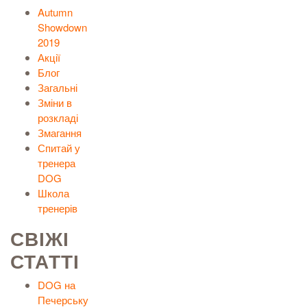
Autumn
Showdown
2019
Акції
Блог
Загальні
Зміни в
розкладі
Змагання
Спитай у
тренера
DOG
Школа
тренерів
СВІЖІ
СТАТТІ
DOG на
Печерську