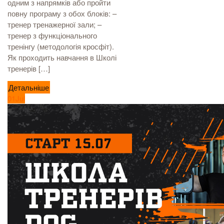
одним з напрямків або пройти
повну програму з обох блоків: –
тренер тренажерної зали; –
тренер з функціонального
тренінгу (методологія кросфіт).
Як проходить навчання в Школі
тренерів […]
Детальніше
01
Jul