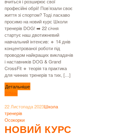
вчиться і розширює свої
професійні обрії! Пов’язали своє
життя зі спортом? Тоді ласкаво
просимо на новий курс Школи
тренерів DOG! ➡️ 22 січня
стартує наш двотижневий
навчальний інтенсив: 🔹 14 днів
концентрованої роботи під
проводом найкращих викладачів
і наставників DOG & Grand
CrossFit 🔹 теорія та практика
для чинних тренерів та тих, […]
Детальніше
22
Nov
22 Листопада 2023
Школа
тренерів
Осокорки
НОВИЙ КУРС