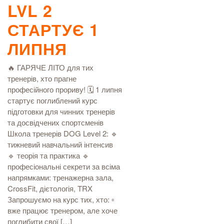
LVL 2
СТАРТУЄ 1
ЛИПНЯ
🔥 ГАРЯЧЕ ЛІТО для тих
тренерів, хто прагне
професійного прориву! 🗓️ 1 липня
стартує поглиблений курс
підготовки для чинних тренерів
та досвідчених спортсменів
Школа тренерів DOG Level 2: 🔹
тижневий навчальний інтенсив
🔹 теорія та практика 🔹
професіональні секрети за всіма
напрямками: тренажерна зала,
CrossFit, дієтологія, TRX
Запрошуємо на курс тих, хто: ▫️
вже працює тренером, але хоче
поглибити свої […]