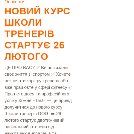
Осокорки
НОВИЙ КУРС
ШКОЛИ
ТРЕНЕРІВ
СТАРТУЄ 26
ЛЮТОГО
ЦЕ ПРО ВАС? ✅ Ви пов’язали
своє життя зі спортом ✅ Хочете
розпочати кар’єру тренера або
вже працюєте у сфері фітнесу ✅
Прагнете досягти професійного
успіху Кожне «Так!» — це привід
долучитися до нового курсу
Школи тренерів DOG! ➡️ 26
лютого стартує двотижневий
навчальний інтенсив від
найкращих викладачів та