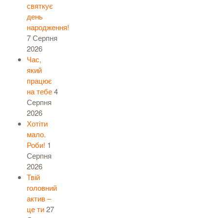
святкує
день
народження!
7 Серпня
2026
Час,
який
працює
на тебе
4
Серпня
2026
Хотіти
мало.
Роби!
1
Серпня
2026
Твій
головний
актив –
це ти
27