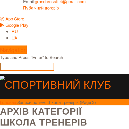
Email:
grandcrossfit4@gmail.com
Публічний договір
App Store
Google Play
RU
UA
Navigation
Type and Press "Enter" to Search
Головна
Записи по темі Школа тренерів
(
Page 3
)
АРХІВ КАТЕГОРІЇ
ШКОЛА ТРЕНЕРІВ