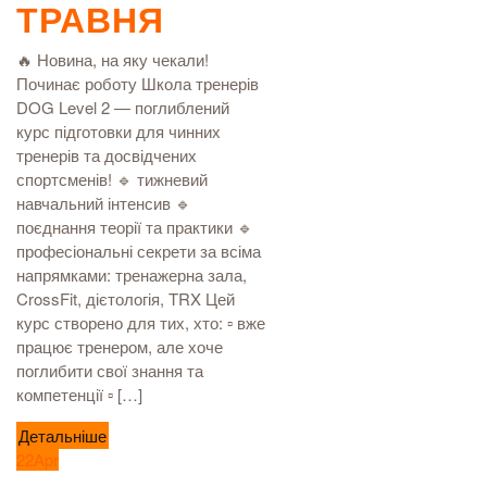
ТРАВНЯ
🔥 Новина, на яку чекали!
Починає роботу Школа тренерів
DOG Level 2 — поглиблений
курс підготовки для чинних
тренерів та досвідчених
спортсменів! 🔹 тижневий
навчальний інтенсив 🔹
поєднання теорії та практики 🔹
професіональні секрети за всіма
напрямками: тренажерна зала,
CrossFit, дієтологія, TRX Цей
курс створено для тих, хто: ▫ вже
працює тренером, але хоче
поглибити свої знання та
компетенції ▫ […]
Детальніше
22
Apr