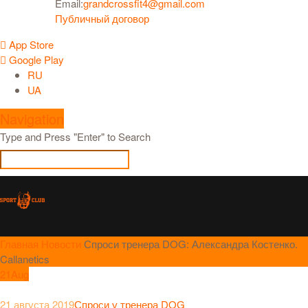
Email:
grandcrossfit4@gmail.com
Публичный договор
App Store
Google Play
RU
UA
Navigation
Type and Press "Enter" to Search
Главная
Новости
Спроси тренера DOG: Александра Костенко.
Callanetics
21
Aug
21 августа 2019
Спроси у тренера DOG