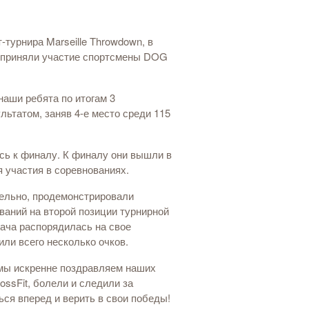
турнира Marseille Throwdown, в
м приняли участие спортсмены DOG
наши ребята по итогам 3
ьтатом, заняв 4-е место среди 115
сь к финалу. К финалу они вышли в
 участия в соревнованиях.
тельно, продемонстрировали
ваний на второй позиции турнирной
дача распорядилась на свое
или всего несколько очков.
и мы искренне поздравляем наших
ssFit, болели и следили за
ся вперед и верить в свои победы!