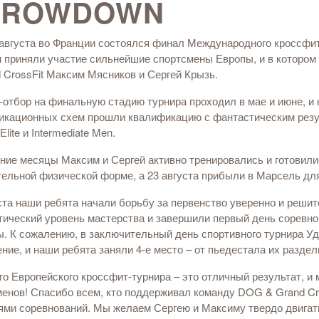
HROWDOWN
 августа во Франции состоялся финал Международного кроссфит-
м приняли участие сильнейшие спортсмены Европы, и в которо
 CrossFit Максим Мясников и Сергей Крызь.
отбор на финальную стадию турнира проходил в мае и июне, и 
икационных схем прошли квалификацию с фантастическим резул
Elite и Intermediate Men.
ние месяцы Максим и Сергей активно тренировались и готовили
ельной физической форме, а 23 августа прибыли в Марсель для
ста наши ребята начали борьбу за первенство уверенно и реши
ический уровень мастерства и завершили первый день соревно
. К сожалению, в заключительный день спортивного турнира У
ние, и наши ребята заняли 4-е место – от пьедестала их раздел
то Европейского кроссфит-турнира – это отличный результат, 
енов! Спасибо всем, кто поддерживал команду DOG & Grand Cro
ми соревнований. Мы желаем Сергею и Максиму твердо двигать