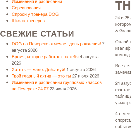
T
Изменения в расписании
Соревнования
Спроси у тренера DOG
24 и 25
Школа тренеров
которо
СВЕЖИЕ СТАТЬИ
& Grand
Онлайн-
DOG на Печерске отмечает день рождения!
7
квалиф
августа 2026
команд 
Время, которое работает на тебя
4 августа
2026
Все лет
Хотеть — мало. Действуй!
1 августа 2026
замечат
Твой главный актив — это ты
27 июля 2026
Изменения в расписании групповых классов
24 авгу
на Печерске 24.07
23 июля 2026
фантаст
таблицы
усмотре
4-е мес
спортсм
события