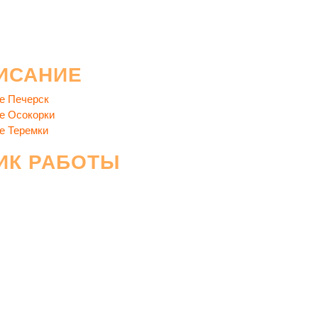
ИСАНИЕ
е Печерск
е Осокорки
е Теремки
ИК РАБОТЫ