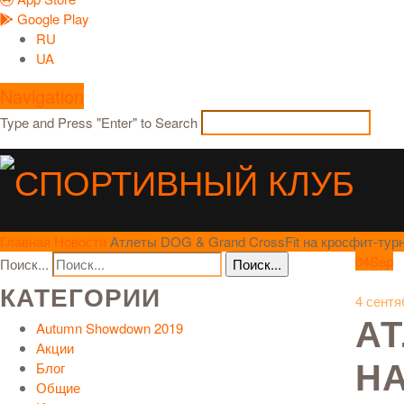
Google Play
RU
UA
Navigation
Type and Press "Enter" to Search
Главная
Новости
Атлеты DOG & Grand CrossFit на кросфит-турн
04
Sep
Поиск...
КАТЕГОРИИ
4 сентя
АТ
Autumn Showdown 2019
Акции
НА
Блог
Общие