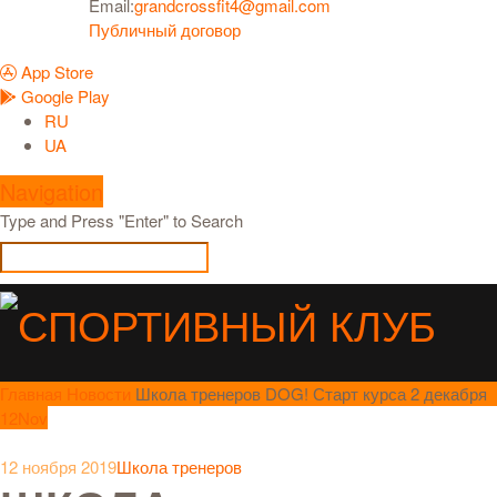
Email:
grandcrossfit4@gmail.com
Публичный договор
App Store
Google Play
RU
UA
Navigation
Type and Press "Enter" to Search
Главная
Новости
Школа тренеров DOG! Старт курса 2 декабря
12
Nov
12 ноября 2019
Школа тренеров