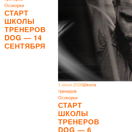
Осокорки
СТАРТ
ШКОЛЫ
ТРЕНЕРОВ
DOG — 14
СЕНТЯБРЯ
3 июня 2026
Школа
тренеров
Осокорки
СТАРТ
ШКОЛЫ
ТРЕНЕРОВ
DOG — 6