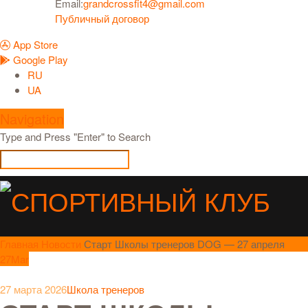
Email:
grandcrossfit4@gmail.com
Публичный договор
App Store
Google Play
RU
UA
Navigation
Type and Press "Enter" to Search
Главная
Новости
Старт Школы тренеров DOG — 27 апреля
27
Mar
27 марта 2026
Школа тренеров