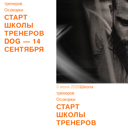
тренеров
Осокорки
СТАРТ
ШКОЛЫ
ТРЕНЕРОВ
DOG — 14
СЕНТЯБРЯ
3 июня 2026
Школа
тренеров
Осокорки
СТАРТ
ШКОЛЫ
ТРЕНЕРОВ