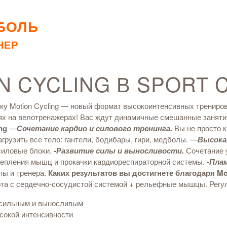
БОЛЬ
НЕР
N CYCLING В SPORT 
у Motion Cycling — новый формат высокоинтенсивных трениров
иях на велотренажерах! Вас ждут динамичные смешанные заняти
ng
—
Сочетание кардио и силового тренинга.
Вы не просто к
рузить все тело: гантели, бодибары, гири, медболы.
—
Высока
 силовые блоки.
-Развитие силы и выносливости.
Сочетание 
епления мышц и прокачки кардиореспираторной системы.
-Пла
пы и тренера.
Каких результатов вы достигнете благодаря Mot
та с сердечно-сосудистой системой + рельефные мышцы. Регул
 сильным и выносливым
ысокой интенсивности