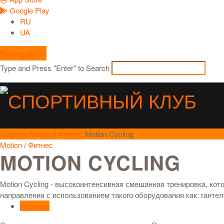
Google Play
RU
UA
Navigation
Type and Press "Enter" to Search
Главная
Motion
/
Фитнес
Motion Cycling
Motion
/
Фитнес
MOTION CYCLING
Motion Cycling - высокоинтенсивная смешанная тренировка, кот
направления с использованием такого оборудования как: гантел
Тренеры