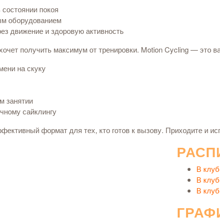
 состоянии покоя
ным оборудованием
рез движение и здоровую активность
 хочет получить максимум от тренировки. Motion Cycling — это в
мени на скуку
м занятии
чному сайклингу
фективный формат для тех, кто готов к вызову. Приходите и ис
РАСП
В клуб
В клуб
В клуб
ГРАФ