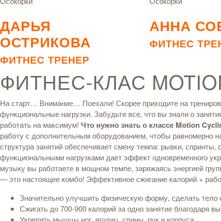
Осокорки
Осокорки
ДАРЬЯ
АННА СО
ОСТРИКОВА
ФИТНЕС ТРЕ
ФИТНЕС ТРЕНЕР
ФИТНЕС-КЛАС MOTIO
На старт… Внимание… Поехали! Скорее приходите на тренировк
функциональные нагрузки. Забудьте все, что вы знали о занят
работать на максимум!
Что нужно знать о классе Motion Cycli
работу с дополнительным оборудованием, чтобы равномерно наг
структура занятий обеспечивает смену темпа: рывки, спринты,
функциональными нагрузками дает эффект одновременного укр
музыку вы работаете в мощном темпе, заряжаясь энергией груп
— это настоящее комбо! Эффективное сжигание калорий + рабо
Значительно улучшить физическую форму, сделать тело
Сжигать до 700-900 калорий за одно занятие благодаря в
Укрепить мышцы ног, ягодиц, спины, рук и корпуса