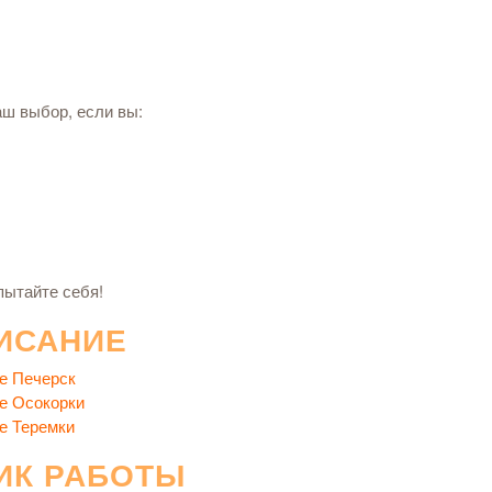
аш выбор, если вы:
пытайте себя!
ИСАНИЕ
е Печерск
е Осокорки
е Теремки
ИК РАБОТЫ