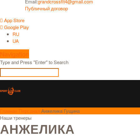
Email:
grandcrossfit4@gmail.com
Публичный договор
App Store
Google Play
RU
UA
Navigation
Type and Press "Enter" to Search
Главная
Персонал
Анжелика Гущина
Наши тренеры
АНЖЕЛИКА