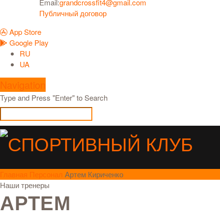
Email:
grandcrossfit4@gmail.com
Публичный договор
App Store
Google Play
RU
UA
Navigation
Type and Press "Enter" to Search
Главная
Персонал
Артем Кириченко
Наши тренеры
АРТЕМ