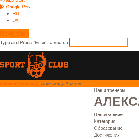
Google Play
RU
UA
Navigation
Type and Press "Enter" to Search
Главная
Персонал
Александр Хохлов
Наши тренеры
АЛЕКС
Направление
Категория
Образование
Достижения