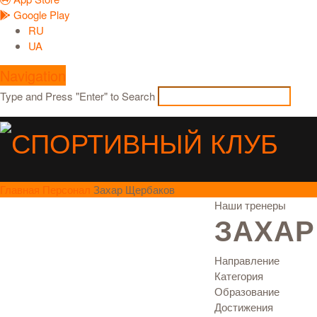
Google Play
RU
UA
Navigation
Type and Press "Enter" to Search
Главная
Персонал
Захар Щербаков
Наши тренеры
ЗАХАР
Направление
Категория
Образование
Достижения