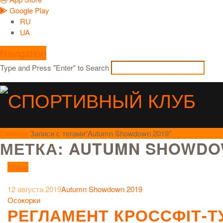
Google Play
RU
UA
Navigation
Type and Press "Enter" to Search
Главная
Записи с тегами“Autumn Showdown 2019”
МЕТКА: AUTUMN SHOWDO
12
Aug
12 августа 2019
Autumn Showdown 2019
Осокорки
РЕГЛАМЕНТ КРОССФІТ-Т