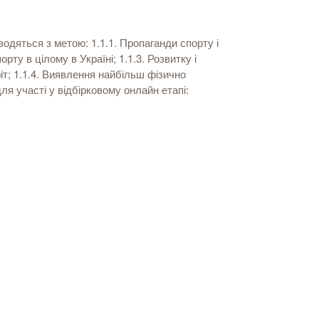
дяться з метою: 1.1.1. Пропаганди спорту і
рту в цілому в Україні; 1.1.3. Розвитку і
іт; 1.1.4. Виявлення найбільш фізично
я участі у відбірковому онлайн етапі: