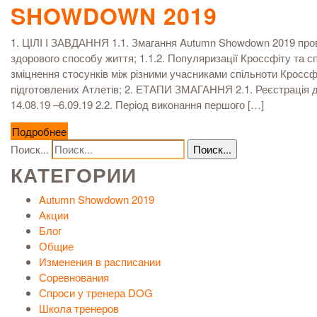
SHOWDOWN 2019
1. ЦІЛІ І ЗАВДАННЯ 1.1. Змагання Autumn Showdown 2019 прово
здорового способу життя; 1.1.2. Популяризації Кроссфіту та спо
зміцнення стосунків між різними учасниками спільноти Кроссф
підготовлених Атлетів; 2. ЕТАПИ ЗМАГАННЯ 2.1. Реєстрація дл
14.08.19 –6.09.19 2.2. Період виконання першого […]
Подробнее
Поиск...
КАТЕГОРИИ
Autumn Showdown 2019
Акции
Блог
Общие
Изменения в расписании
Соревнования
Спроси у тренера DOG
Школа тренеров