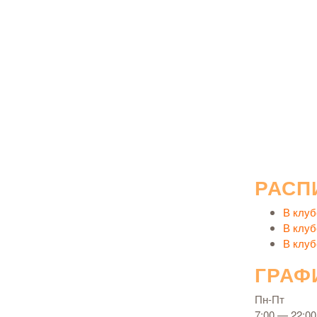
РАСП
В клуб
В клуб
В клуб
ГРАФ
Пн-Пт
7:00 — 22:00