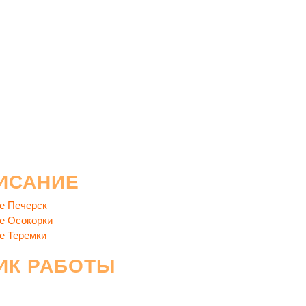
ИСАНИЕ
е Печерск
е Осокорки
е Теремки
ИК РАБОТЫ