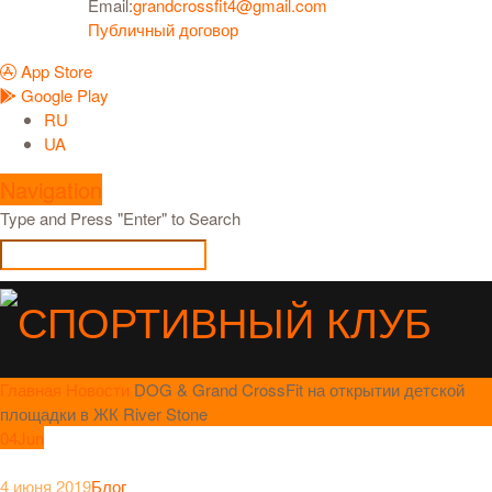
Email:
grandcrossfit4@gmail.com
Публичный договор
App Store
Google Play
RU
UA
Navigation
Type and Press "Enter" to Search
Главная
Новости
DOG & Grand CrossFit на открытии детской
площадки в ЖК River Stone
04
Jun
4 июня 2019
Блог