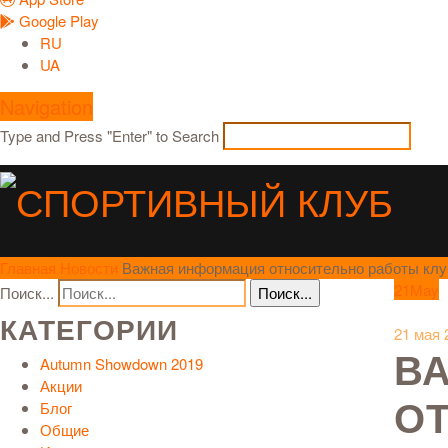
Google Play
RU
UA
Navigation
Type and Press "Enter" to Search
Главная
Новости
Важная информация относительно работы кл
21
May
Поиск...
КАТЕГОРИИ
21 мая 
В
Autumn Showdown 2019
Акции
О
Блог
Общие