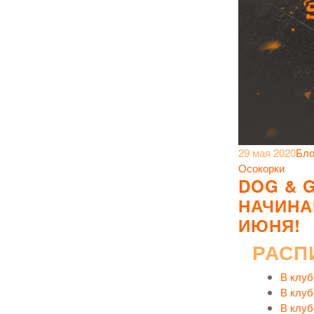
29 мая 2020
Бло
Осокорки
DOG & 
НАЧИНА
ИЮНЯ!
РАСП
В клуб
В клуб
В клуб