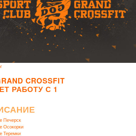
г
GRAND CROSSFIT
ЕТ РАБОТУ С 1
ИСАНИЕ
е Печерск
е Осокорки
е Теремки