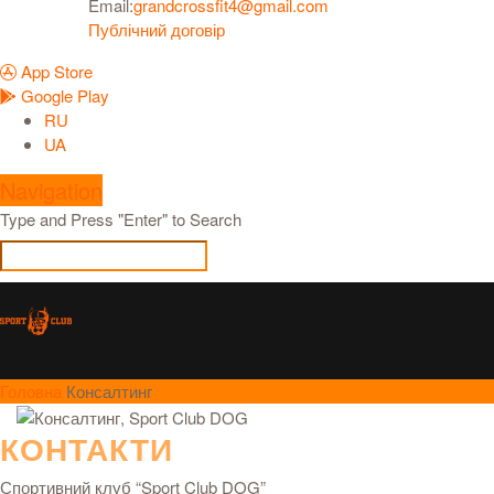
Email:
grandcrossfit4@gmail.com
Публічний договір
App Store
Google Play
RU
UA
Navigation
Type and Press "Enter" to Search
Головна
Консалтинг
КОНТАКТИ
Спортивний клуб “Sport Club DOG”