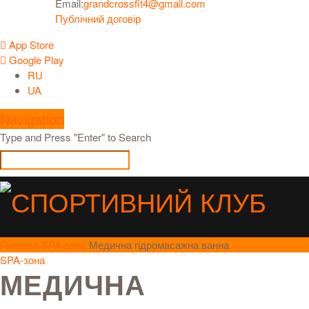
Email:
grandcrossfit4@gmail.com
Публічний договір
App Store
Google Play
RU
UA
Navigation
Type and Press "Enter" to Search
Головна
SPA-зона
Медична гідромасажна ванна
SPA-зона
МЕДИЧНА