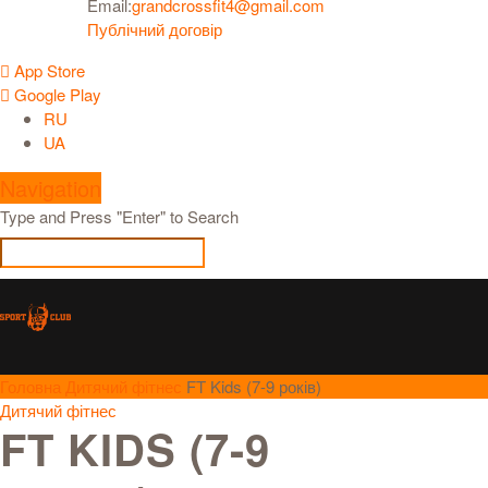
Email:
grandcrossfit4@gmail.com
Публічний договір
App Store
Google Play
RU
UA
Navigation
Type and Press "Enter" to Search
Головна
Дитячий фітнес
FT Kids (7-9 років)
Дитячий фітнес
FT KIDS (7-9