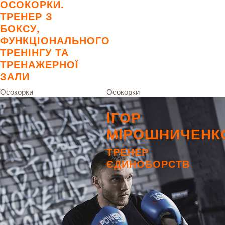
ОСОКОРКИ.
ТРЕНЕР З
БОКСУ,
ФУНКЦІОНАЛЬНОГО
ТРЕНІНГУ ТА
ТРЕНАЖЕРНОЇ
ЗАЛИ
Осокорки
Осокорки
IГОР
МIРОШНИЧЕНК
ТРЕНЕР
ЄДИНОБОРСТВ