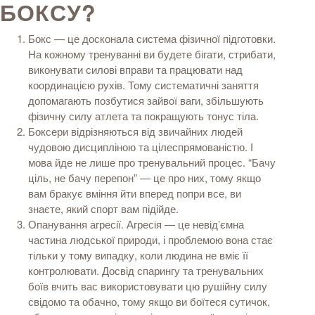
БОКСУ?
Бокс — це досконала система фізичної підготовки.
На кожному тренуванні ви будете бігати, стрибати,
виконувати силові вправи та працювати над
координацією рухів. Тому систематичні заняття
допомагають позбутися зайвої ваги, збільшують
фізичну силу атлета та покращують тонус тіла.
Боксери відрізняються від звичайних людей
чудовою дисципліною та цілеспрямованістю. І
мова йде не лише про тренувальний процес. “Бачу
ціль, не бачу перепон” — це про них, тому якщо
вам бракує вміння йти вперед попри все, ви
знаєте, який спорт вам підійде.
Опанування агресії. Агресія — це невід’ємна
частина людської природи, і проблемою вона стає
тільки у тому випадку, коли людина не вміє її
контролювати. Досвід спарингу та тренувальних
боїв вчить вас використовувати цю рушійну силу
свідомо та обачно, тому якщо ви боїтеся сутичок,