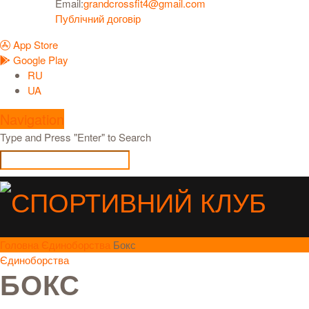
Email:
grandcrossfit4@gmail.com
Публічний договір
App Store
Google Play
RU
UA
Navigation
Type and Press "Enter" to Search
Головна
Єдиноборства
Бокс
Єдиноборства
БОКС