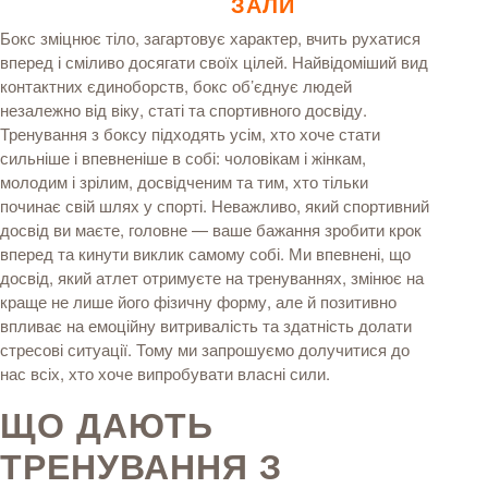
ЗАЛИ
Бокс зміцнює тіло, загартовує характер, вчить рухатися
вперед і сміливо досягати своїх цілей. Найвідоміший вид
контактних єдиноборств, бокс об’єднує людей
незалежно від віку, статі та спортивного досвіду.
Тренування з боксу підходять усім, хто хоче стати
сильніше і впевненіше в собі: чоловікам і жінкам,
молодим і зрілим, досвідченим та тим, хто тільки
починає свій шлях у спорті. Неважливо, який спортивний
досвід ви маєте, головне — ваше бажання зробити крок
вперед та кинути виклик самому собі. Ми впевнені, що
досвід, який атлет отримуєте на тренуваннях, змінює на
краще не лише його фізичну форму, але й позитивно
впливає на емоційну витривалість та здатність долати
стресові ситуації. Тому ми запрошуємо долучитися до
нас всіх, хто хоче випробувати власні сили.
ЩО ДАЮТЬ
ТРЕНУВАННЯ З