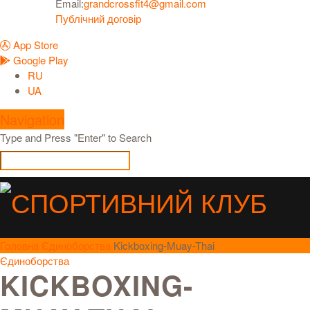
Email:
grandcrossfit4@gmail.com
Публічний договір
App Store
Google Play
RU
UA
Navigation
Type and Press "Enter" to Search
Головна
Єдиноборства
Kickboxing-Muay-Thai
Єдиноборства
KICKBOXING-