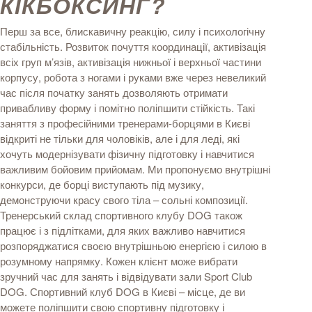
КІКБОКСИНГ?
Перш за все, блискавичну реакцію, силу і психологічну
стабільність. Розвиток почуття координації, активізація
всіх груп м’язів, активізація нижньої і верхньої частини
корпусу, робота з ногами і руками вже через невеликий
час після початку занять дозволяють отримати
привабливу форму і помітно поліпшити стійкість. Такі
заняття з професійними тренерами-борцями в Києві
відкриті не тільки для чоловіків, але і для леді, які
хочуть модернізувати фізичну підготовку і навчитися
важливим бойовим прийомам. Ми пропонуємо внутрішні
конкурси, де борці виступають під музику,
демонструючи красу свого тіла – сольні композиції.
Тренерський склад спортивного клубу DOG також
працює і з підлітками, для яких важливо навчитися
розпоряджатися своєю внутрішньою енергією і силою в
розумному напрямку. Кожен клієнт може вибрати
зручний час для занять і відвідувати зали Sport Club
DOG. Спортивний клуб DOG в Києві – місце, де ви
можете поліпшити свою спортивну підготовку і