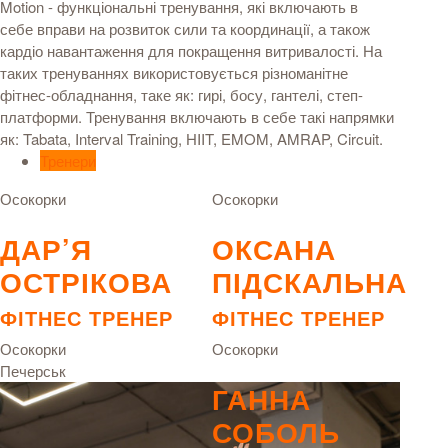
Motion - функціональні тренування, які включають в
себе вправи на розвиток сили та координації, а також
кардіо навантаження для покращення витривалості. На
таких тренуваннях використовується різноманітне
фітнес-обладнання, таке як: гирі, босу, гантелі, степ-
платформи. Тренування включають в себе такі напрямки
як: Tabata, Interval Training, HIIT, EMOM, AMRAP, Circuit.
Тренери
Осокорки
Осокорки
ДАР’Я
ОКСАНА
ОСТРІКОВА
ПІДСКАЛЬНА
ФІТНЕС ТРЕНЕР
ФІТНЕС ТРЕНЕР
Осокорки
Осокорки
Печерськ
ГАННА
СОБОЛЬ