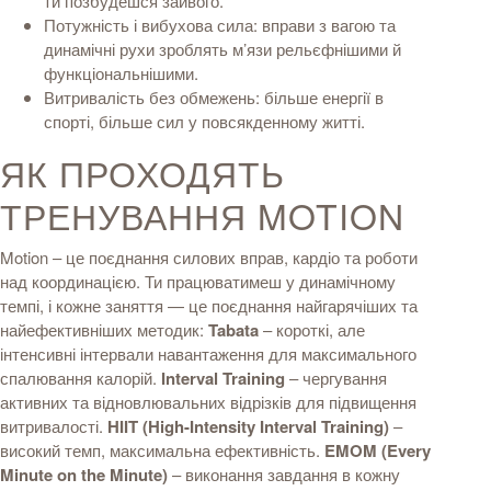
ти позбудешся зайвого.
Потужність і вибухова сила: вправи з вагою та
динамічні рухи зроблять м’язи рельєфнішими й
функціональнішими.
Витривалість без обмежень: більше енергії в
спорті, більше сил у повсякденному житті.
ЯК ПРОХОДЯТЬ
ТРЕНУВАННЯ MOTION
Motion – це поєднання силових вправ, кардіо та роботи
над координацією. Ти працюватимеш у динамічному
темпі, і кожне заняття — це поєднання найгарячіших та
найефективніших методик:
Tabata
– короткі, але
інтенсивні інтервали навантаження для максимального
спалювання калорій.
Interval Training
– чергування
активних та відновлювальних відрізків для підвищення
витривалості.
HIIT (High-Intensity Interval Training)
–
високий темп, максимальна ефективність.
EMOM (Every
Minute on the Minute)
– виконання завдання в кожну