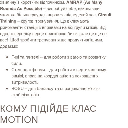
хвилину з коротким відпочинком.
AMRAP (As Many
Rounds As Possible)
– випробуй себе, виконавши
якомога більше раундів вправ за відведений час.
Circuit
Training
– кругові тренування, що включають
різноманітні станції з вправами на всі групи м’язів.
Від
одного переліку серце прискорює биття, але це ще не
все!
Щоб зробити тренування ще продуктивнішими,
додаємо:
Гирі та гантелі – для роботи з вагою та розвитку
сили.
Степ-платформи – для роботи в вертикальному
вимірі, вправ на координацію та покращення
витривалості.
BOSU – для балансу та опрацювання м’язів-
стабілізаторів.
КОМУ ПІДІЙДЕ КЛАС
MOTION