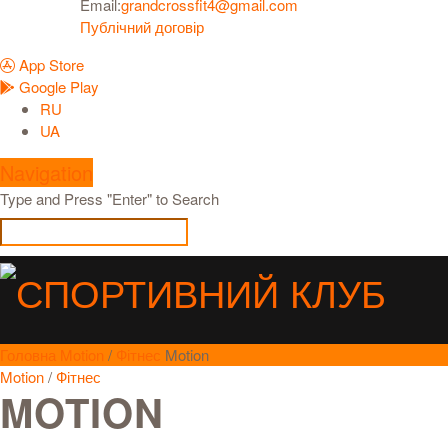
Email:
grandcrossfit4@gmail.com
Публічний договір
App Store
Google Play
RU
UA
Navigation
Type and Press "Enter" to Search
Головна
Motion
/
Фітнес
Motion
Motion
/
Фітнес
MOTION