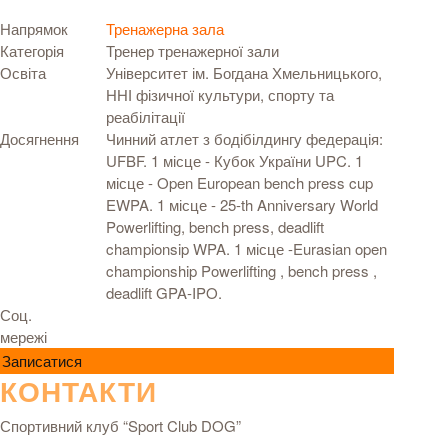
Напрямок
Тренажерна зала
Категорія
Тренер тренажерної зали
Освіта
Університет ім. Богдана Хмельницького,
ННІ фізичної культури, спорту та
реабілітації
Досягнення
Чинний атлет з бодібілдингу федерація:
UFBF. 1 місце - Кубок України UPC. 1
місце - Open European bench press cup
EWPA. 1 місце - 25-th Anniversary World
Powerlifting, bench press, deadlift
championsip WPA. 1 місце -Eurasian open
championship Powerlifting , bench press ,
deadlift GPA-IPO.
Соц.
мережі
Записатися
КОНТАКТИ
Спортивний клуб “Sport Club DOG”