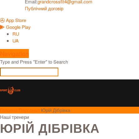
Email:
grandcrossfit4@gmail.com
Публічний договір
App Store
Google Play
RU
UA
Navigation
Type and Press "Enter" to Search
Головна
Персонал
Юрій Дібрівка
Наші тренери
ЮРІЙ ДІБРІВКА