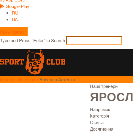
Google Play
RU
UA
Navigation
Type and Press "Enter" to Search
Головна
Персонал
Ярослав Афієнко
Наші тренери
ЯРОСЛ
Напрямок
Категорія
Освіта
Досягнення