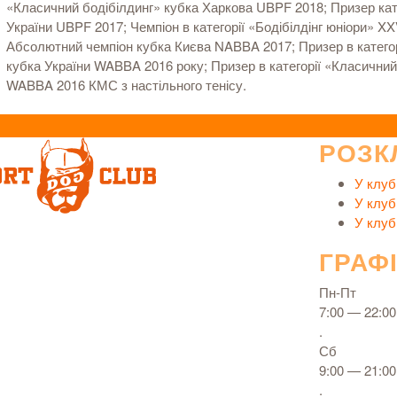
«Класичний бодібілдинг» кубка Харкова UBPF 2018; Призер кат
України UBPF 2017; Чемпіон в категорії «Бодібілдінг юніори» X
Абсолютний чемпіон кубка Києва NABBA 2017; Призер в категорі
кубка України WABBA 2016 року; Призер в категорії «Класичний 
WABBA 2016 КМС з настільного тенісу.
РОЗК
У клуб
У клуб
У клуб
ГРАФ
Пн-Пт
7:00 — 22:00
.
Сб
9:00 — 21:00
.