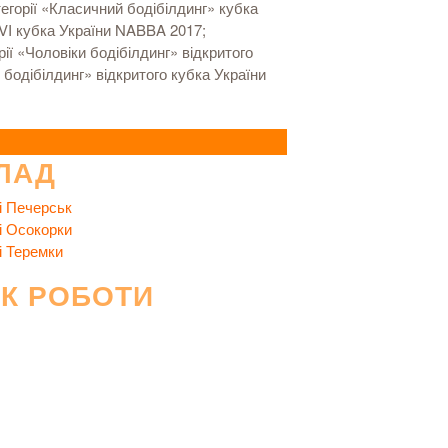
егорії «Класичний бодібілдинг» кубка
XVI кубка України NABBA 2017;
ї «Чоловіки бодібілдинг» відкритого
бодібілдинг» відкритого кубка України
ЛАД
і Печерськ
і Осокорки
і Теремки
ІК РОБОТИ