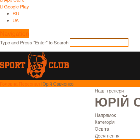
Google Play
RU
UA
Navigation
Type and Press "Enter" to Search
Головна
Персонал
Юрій Савченко
Наші тренери
ЮРІЙ 
Напрямок
Категорія
Освіта
Досягнення