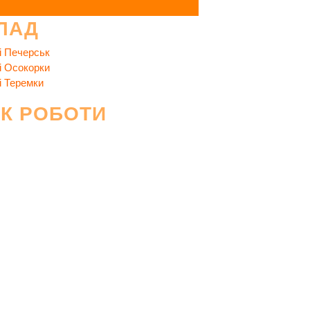
ЛАД
і Печерськ
і Осокорки
і Теремки
ІК РОБОТИ