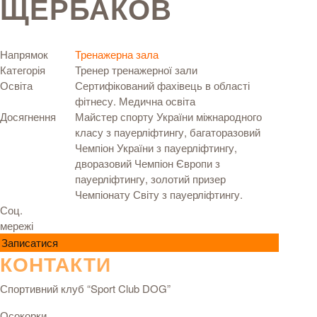
ЩЕРБАКОВ
Напрямок
Тренажерна зала
Категорія
Тренер тренажерної зали
Освіта
Сертифікований фахівець в області
фітнесу. Медична освіта
Досягнення
Майстер спорту України міжнародного
класу з пауерліфтингу, багаторазовий
Чемпіон України з пауерліфтингу,
дворазовий Чемпіон Європи з
пауерліфтингу, золотий призер
Чемпіонату Світу з пауерліфтингу.
Соц.
мережі
Записатися
КОНТАКТИ
Спортивний клуб “Sport Club DOG”
Осокорки