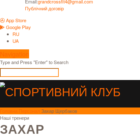
Email:
grandcrossfit4@gmail.com
Публічний договір
App Store
Google Play
RU
UA
Navigation
Type and Press "Enter" to Search
Головна
Персонал
Захар Щербаков
Наші тренери
ЗАХАР