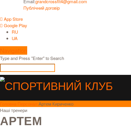
Email:
grandcrossfit4@gmail.com
Публічний договір
App Store
Google Play
RU
UA
Navigation
Type and Press "Enter" to Search
Головна
Персонал
Артем Кириченко
Наші тренери
АРТЕМ