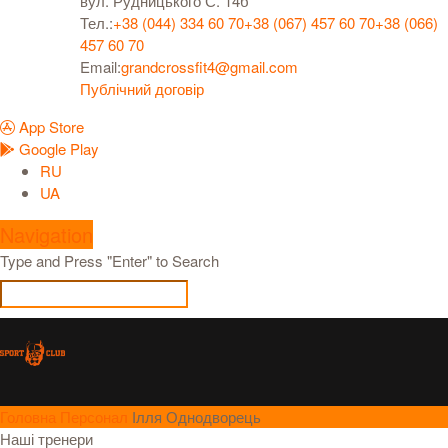
вул. Рудницького С. 14б
Тел.:
+38 (044) 334 60 70
+38 (067) 457 60 70
+38 (066)
457 60 70
Email:
grandcrossfit4@gmail.com
Публічний договір
App Store
Google Play
RU
UA
Navigation
Type and Press "Enter" to Search
Головна
Персонал
Ілля Однодворець
Наші тренери