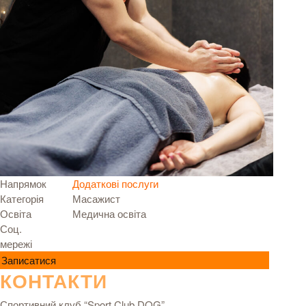
Напрямок
Додаткові послуги
Категорія
Масажист
Освіта
Медична освіта
Соц.
мережі
Записатися
КОНТАКТИ
Спортивний клуб “Sport Club DOG”