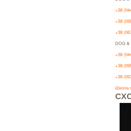
+38 (04
+38 (05
+38 (06
DOG & G
+38 (04
+38 (09
+38 (09
Школа 
СХО