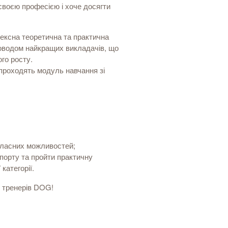
своєю професією і хоче досягти
ексна теоретична та практична
проводом найкращих викладачів, що
го росту.
проходять модуль навчання зі
 власних можливостей;
спорту та пройти практичну
категорії.
ю тренерів DOG!