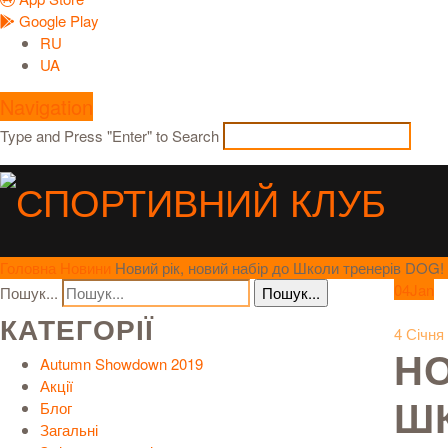
Google Play
RU
UA
Navigation
Type and Press "Enter" to Search
Головна
Новини
Новий рік, новий набір до Школи тренерів DOG!
04
Jan
Пошук...
КАТЕГОРІЇ
4 Січня
НО
Autumn Showdown 2019
Акції
ШК
Блог
Загальні