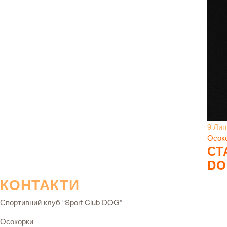
9 Лип
Осок
СТ
DO
КОНТАКТИ
Спортивний клуб “Sport Club DOG”
Осокорки