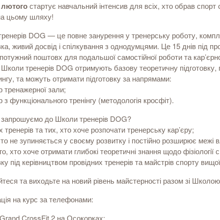
 лютого
стартує навчальний інтенсив для всіх, хто обрав спорт 
на цьому шляху!
ренерів DOG — це повне занурення у тренерську роботу, компл
вка, живий досвід і спілкування з однодумцями. Це 15 днів під 
потужний поштовх для подальшої самостійної роботи та кар’єрно
і Школи тренерів DOG отримують базову теоретичну підготовку, 
нгу, та можуть отримати підготовку за напрямами:
р тренажерної зали;
р з функціонального тренінгу (методологія кросфіт).
и запрошуємо до Школи тренерів DOG?
х тренерів та тих, хто хоче розпочати тренерську кар’єру;
 хто не зупиняється у своєму розвитку і постійно розширює межі
го, хто хоче отримати глибокі теоретичні знання щодо фізіології 
вку під керівництвом провідних тренерів та майстрів спорту вищої 
теся та виходьте на новий рівень майстерності разом зі Школо
ція на курс за телефонами:
rand CrossFit 2 на Осокорках: