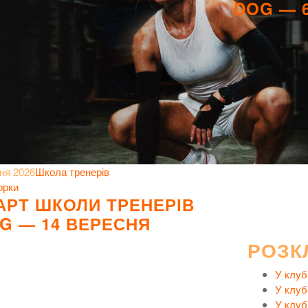
DOG — 
ня 2026
Школа тренерів
орки
АРТ ШКОЛИ ТРЕНЕРІВ
G — 14 ВЕРЕСНЯ
РОЗК
У клуб
У клуб
У клуб