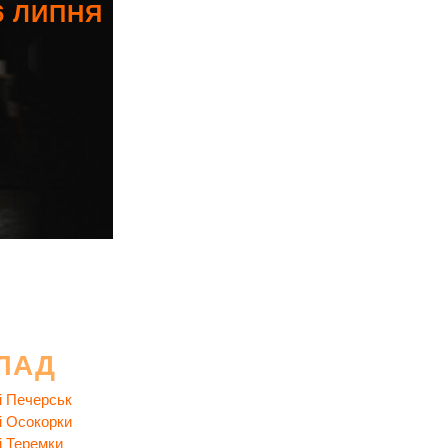
6 ЛИПНЯ
ЛАД
і Печерськ
і Осокорки
і Теремки