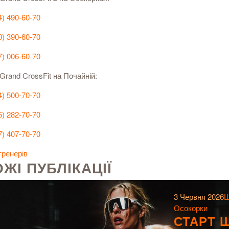
4) 490-60-70
0) 390-60-70
7) 006-60-70
rand CrossFit на Почайній:
4) 500-70-70
5) 282-70-70
7) 407-70-70
тренерів
ЖІ ПУБЛІКАЦІЇ
3 Червня 2026
Ш
Осокорки
СТАРТ 