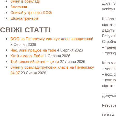
Зміни в розкладі
Друзі,
3
Змагання
успіху 
Спитай у тренера DOG
Школа тренерів
Школа т
підгото
СВІЖІ СТАТТІ
дадуть 
Всі учн
DOG на Печерську святкує день народження!
Стрейчи
7 Серпня 2026
– трене
Час, який працює на тебе
4 Серпня 2026
– трене
Хотіти мало. Роби!
1 Серпня 2026
Твій головний актив – це ти
27 Липня 2026
Кого м
Зміни у розкладі групових класів на Печерську
– чинни
24.07
23 Липня 2026
– всіх,
– кожно
підгото
Долучай
Реєстра
DOG & G