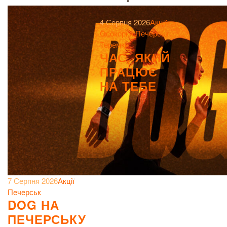
4 Серпня 2026
Акції
Осокорки
Печерськ
Теремки
ЧАС, ЯКИЙ
ПРАЦЮЄ
НА ТЕБЕ
7 Серпня 2026
Акції
Печерськ
DOG НА
ПЕЧЕРСЬКУ