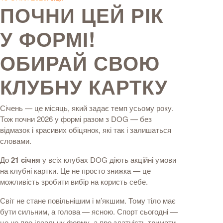
ПОЧНИ ЦЕЙ РІК
У ФОРМІ!
ОБИРАЙ СВОЮ
КЛУБНУ КАРТКУ
Січень — це місяць, який задає темп усьому року.
Тож почни 2026 у формі разом з DOG — без
відмазок і красивих обіцянок, які так і залишаться
словами.
До
21 січня
у всіх клубах DOG діють акційні умови
на клубні картки. Це не просто знижка — це
можливість зробити вибір на користь себе.
Світ не стане повільнішим і м’якшим. Тому тіло має
бути сильним, а голова — ясною. Спорт сьогодні —
це не про ідеальну форму, а про здатність тримати