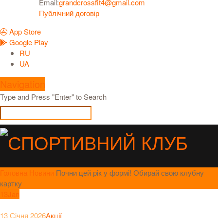
Email:
grandcrossfit4@gmail.com
Публічний договір
App Store
Google Play
RU
UA
Navigation
Type and Press "Enter" to Search
Головна
Новини
Почни цей рік у формі! Обирай свою клубну
картку
13
Jan
13 Січня 2026
Акції