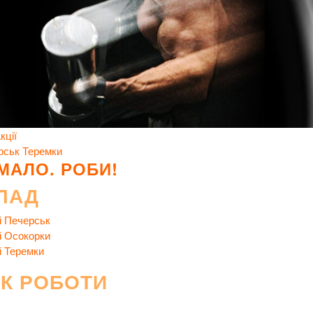
кції
рськ
Теремки
 МАЛО. РОБИ!
ЛАД
і Печерськ
і Осокорки
і Теремки
ІК РОБОТИ