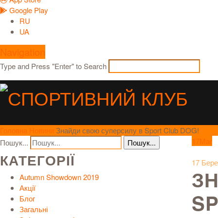
Google Play
RU
UA
Navigation
Type and Press "Enter" to Search
Головна
Новини
Знайди свою суперсилу в Sport Club DOG!
17
Mar
Пошук...
КАТЕГОРІЇ
17 Бере
З
Autumn Showdown 2019
Акції
SP
Блог
Загальні