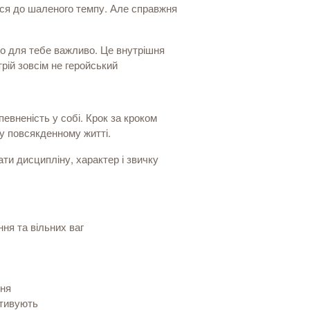
ься до шаленого темпу. Але справжня
що для тебе важливо. Це внутрішня
трій зовсім не геройський
евненість у собі. Крок за кроком
у повсякденному житті.
ти дисципліну, характер і звичку
ня та вільних ваг
ння
отивують