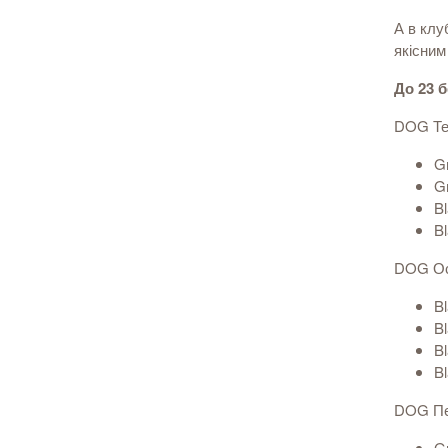
А в клу
якісним
До 23 
DOG Те
Gr
Gr
Bl
Bl
DOG О
Bl
Bl
Bl
Bl
DOG Пе
Gr