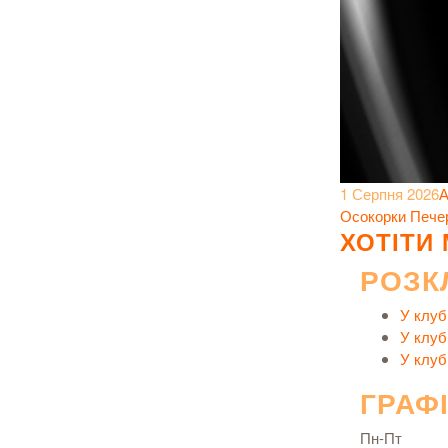
1 Серпня 2026
А
Осокорки
Пече
ХОТІТИ
РОЗК
У клуб
У клуб
У клуб
ГРАФ
Пн-Пт