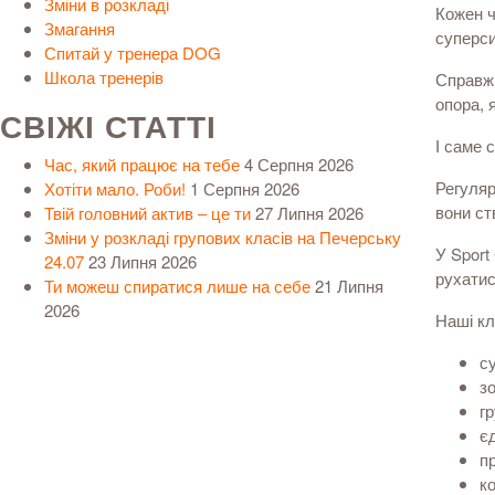
Зміни в розкладі
Кожен ч
Змагання
суперси
Спитай у тренера DOG
Школа тренерів
Справжн
опора, 
СВІЖІ СТАТТІ
І саме 
Час, який працює на тебе
4 Серпня 2026
Регуляр
Хотіти мало. Роби!
1 Серпня 2026
вони ст
Твій головний актив – це ти
27 Липня 2026
Зміни у розкладі групових класів на Печерську
У Sport
24.07
23 Липня 2026
рухатис
Ти можеш спиратися лише на себе
21 Липня
2026
Наші кл
с
з
гр
є
п
к