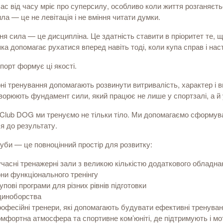
ас від часу мріє про суперсилу, особливо коли життя розганяєт
ла — це не левітація і не вміння читати думки.
я сила — це дисципліна. Це здатність ставити в пріоритет те, 
яка допомагає рухатися вперед навіть тоді, коли купа справ і нас
спорт формує ці якості.
ні тренування допомагають розвинути витривалість, характер і вп
ворюють фундамент сили, який працює не лише у спортзалі, а й 
 Club DOG ми тренуємо не тільки тіло. Ми допомагаємо сформува
я до результату.
уби — це повноцінний простір для розвитку:
учасні тренажерні зали з великою кількістю додаткового обладнан
они функціонального тренінгу
упові програми для різних рівнів підготовки
диноборства
рофесійні тренери, які допомагають будувати ефективні тренува
омфортна атмосфера та спортивне ком’юніті, де підтримують і м