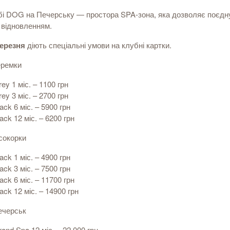
бі DOG на Печерську — простора SPA-зона, яка дозволяє поєдну
 відновленням.
березня
діють спеціальні умови на клубні картки.
ремки
ey 1 міс. – 1100 грн
ey 3 міс. – 2700 грн
ack 6 міс. – 5900 грн
ack 12 міс. – 6200 грн
сокорки
ack 1 міс. – 4900 грн
ack 3 міс. – 7500 грн
ack 6 міс. – 11700 грн
ack 12 міс. – 14900 грн
черськ
and Spa 12 міс. – 22 000 грн