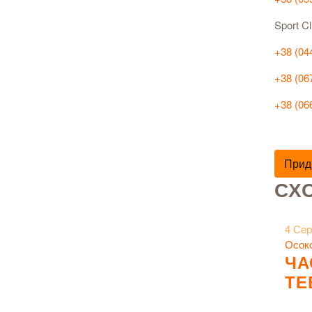
Sport 
+38 (04
+38 (06
+38 (06
Прид
СХО
4 Сер
Осок
ЧА
ТЕ