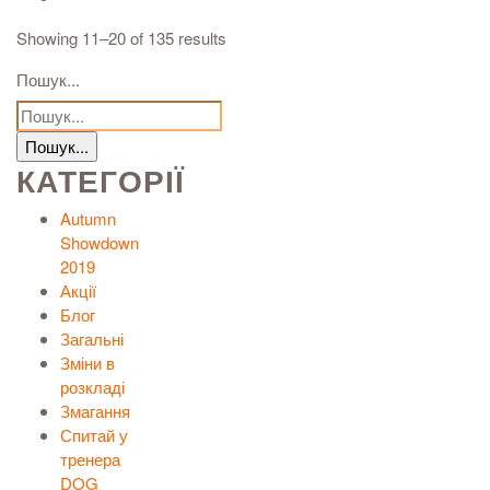
Showing 11–20 of 135 results
Пошук...
КАТЕГОРІЇ
Autumn
Showdown
2019
Акції
Блог
Загальні
Зміни в
розкладі
Змагання
Спитай у
тренера
DOG