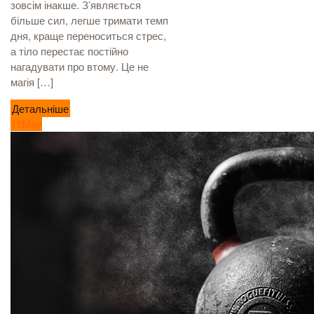
зовсім інакше. З’являється
більше сил, легше тримати темп
дня, краще переноситься стрес,
а тіло перестає постійно
нагадувати про втому. Це не
магія […]
Детальніше
11
May