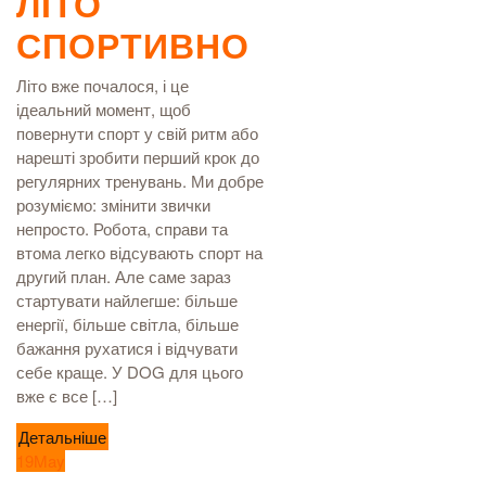
ЛІТО
СПОРТИВНО
Літо вже почалося, і це
ідеальний момент, щоб
повернути спорт у свій ритм або
нарешті зробити перший крок до
регулярних тренувань. Ми добре
розуміємо: змінити звички
непросто. Робота, справи та
втома легко відсувають спорт на
другий план. Але саме зараз
стартувати найлегше: більше
енергії, більше світла, більше
бажання рухатися і відчувати
себе краще. У DOG для цього
вже є все […]
Детальніше
19
May