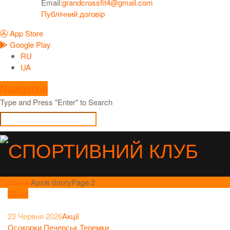
Email:
grandcrossfit4@gmail.com
Публічний договір
App Store
Google Play
RU
UA
Navigation
Type and Press "Enter" to Search
Головна
Архів блогу
Page 2
23
Jun
23 Червня 2026
Акції
Осокорки
Печерськ
Теремки