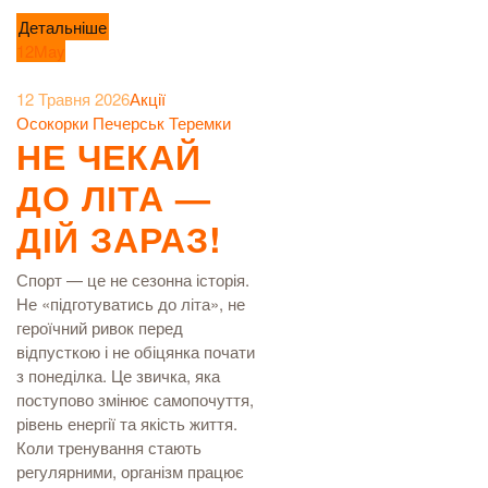
Детальніше
12
May
12 Травня 2026
Акції
Осокорки
Печерськ
Теремки
НЕ ЧЕКАЙ
ДО ЛІТА —
ДІЙ ЗАРАЗ!
Спорт — це не сезонна історія.
Не «підготуватись до літа», не
героїчний ривок перед
відпусткою і не обіцянка почати
з понеділка. Це звичка, яка
поступово змінює самопочуття,
рівень енергії та якість життя.
Коли тренування стають
регулярними, організм працює