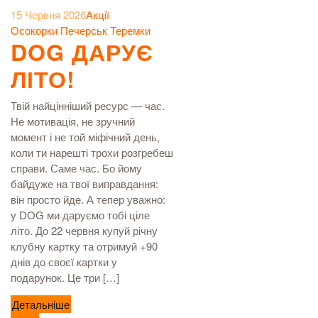
15 Червня 2026
Акції
Осокорки
Печерськ
Теремки
DOG ДАРУЄ
ЛІТО!
Твій найцінніший ресурс — час.
Не мотивація, не зручний
момент і не той міфічний день,
коли ти нарешті трохи розгребеш
справи. Саме час. Бо йому
байдуже на твої виправдання:
він просто йде. А тепер уважно:
у DOG ми даруємо тобі ціле
літо. До 22 червня купуй річну
клубну картку та отримуй +90
днів до своєї картки у
подарунок. Це три […]
Детальніше