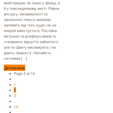
який працює не лише у фізиці, а
й у повсякденному житті. Рівень
ресурсу, витривалості та
загального тонусу напряму
залежить від того, куди і як ця
енергія інвестується. Постійна
метушня та розфокусованість
створюють відчуття зайнятості,
але по факту виснажують і не
дають приросту. Натомість
системна […]
Детальніше
Page 2 of 14
1
2
3
...
14