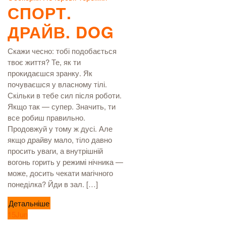
СПОРТ.
ДРАЙВ. DOG
Скажи чесно: тобі подобається
твоє життя? Те, як ти
прокидаєшся зранку. Як
почуваєшся у власному тілі.
Скільки в тебе сил після роботи.
Якщо так — супер. Значить, ти
все робиш правильно.
Продовжуй у тому ж дусі. Але
якщо драйву мало, тіло давно
просить уваги, а внутрішній
вогонь горить у режимі нічника —
може, досить чекати магічного
понеділка? Йди в зал. […]
Детальніше
15
Jun