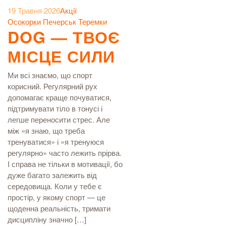
19 Травня 2026
Акції
Осокорки
Печерськ
Теремки
DOG — ТВОЄ
МІСЦЕ СИЛИ
Ми всі знаємо, що спорт
корисний. Регулярний рух
допомагає краще почуватися,
підтримувати тіло в тонусі і
легше переносити стрес. Але
між «я знаю, що треба
тренуватися» і «я тренуюся
регулярно» часто лежить прірва.
І справа не тільки в мотивації, бо
дуже багато залежить від
середовища. Коли у тебе є
простір, у якому спорт — це
щоденна реальність, тримати
дисципліну значно […]