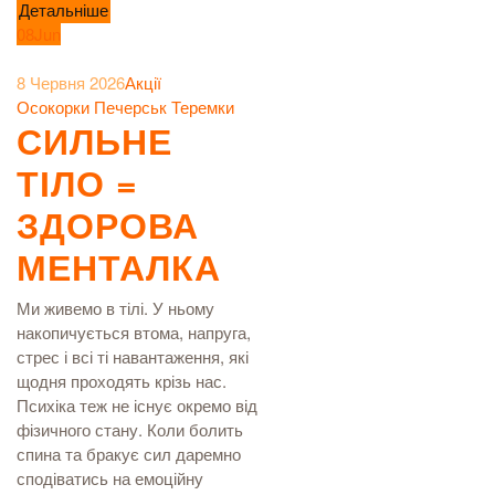
Детальніше
08
Jun
8 Червня 2026
Акції
Осокорки
Печерськ
Теремки
СИЛЬНЕ
ТІЛО =
ЗДОРОВА
МЕНТАЛКА
Ми живемо в тілі. У ньому
накопичується втома, напруга,
стрес і всі ті навантаження, які
щодня проходять крізь нас.
Психіка теж не існує окремо від
фізичного стану. Коли болить
спина та бракує сил даремно
сподіватись на емоційну