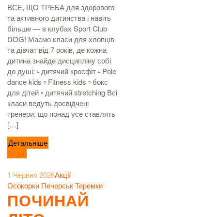
ВСЕ, ЩО ТРЕБА для здорового
та активного дитинства і навіть
більше — в клубах Sport Club
DOG! Маємо класи для хлопців
та дівчат від 7 років, де кожна
дитина знайде дисципліну собі
до душі: ▫️ дитячий кросфіт ▫️ Pole
dance kids ▫️ Fitness kids ▫️ бокс
для дітей ▫️ дитячий stretching Всі
класи ведуть досвідчені
тренери, що понад усе ставлять
[…]
Детальніше
01
Jun
1 Червня 2026
Акції
Осокорки
Печерськ
Теремки
ПОЧИНАЙ